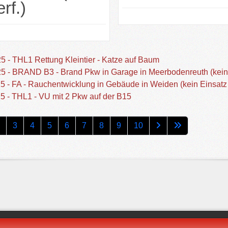
rf.)
5 - THL1 Rettung Kleintier - Katze auf Baum
5 - BRAND B3 - Brand Pkw in Garage in Meerbodenreuth (kein E
5 - FA - Rauchentwicklung in Gebäude in Weiden (kein Einsatz 
5 - THL1 - VU mit 2 Pkw auf der B15
2
3
4
5
6
7
8
9
10