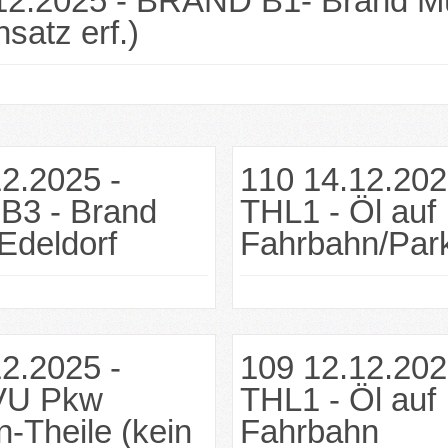
12.2025 - BRAND B1- Brand Mü
nsatz erf.)
2.2025 -
110 14.12.202
3 - Brand
THL1 - Öl auf
Edeldorf
Fahrbahn/Park
2.2025 -
109 12.12.202
VU Pkw
THL1 - Öl auf
n-Theile (kein
Fahrbahn