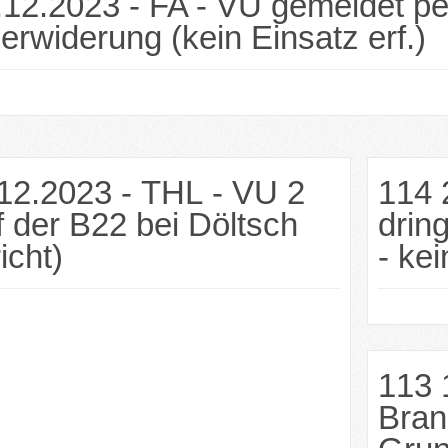
.12.2023 - FA - VU gemeldet pe
rwiderung (kein Einsatz erf.)
12.2023 - THL - VU 2
114 
 der B22 bei Döltsch
drin
icht)
- kei
113 
Bran