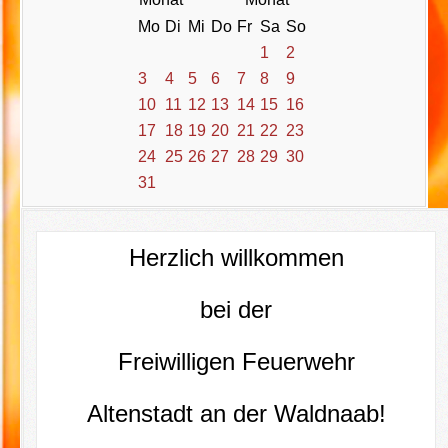
Mo
Di
Mi
Do
Fr
Sa
So
1
2
3
4
5
6
7
8
9
10
11
12
13
14
15
16
17
18
19
20
21
22
23
24
25
26
27
28
29
30
31
Herzlich willkommen
bei der
Freiwilligen Feuerwehr
Altenstadt an der Waldnaab!