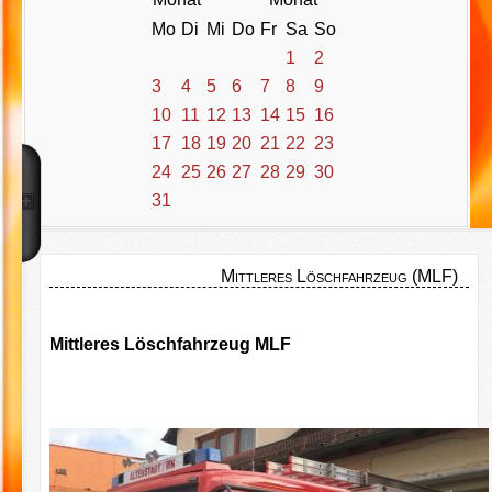
Mo
Di
Mi
Do
Fr
Sa
So
1
2
3
4
5
6
7
8
9
10
11
12
13
14
15
16
17
18
19
20
21
22
23
24
25
26
27
28
29
30
31
Mittleres Löschfahrzeug (MLF)
Mittleres Löschfahrzeug MLF