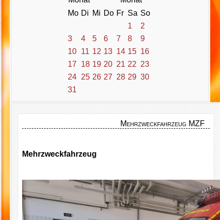
Mo
Di
Mi
Do
Fr
Sa
So
1
2
3
4
5
6
7
8
9
10
11
12
13
14
15
16
17
18
19
20
21
22
23
24
25
26
27
28
29
30
31
Mehrzweckfahrzeug MZF
Mehrzweckfahrzeug