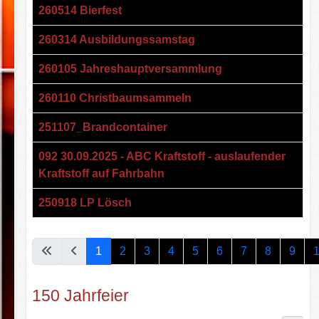
260514 Bierfest
260314 Ausbildungssamstag
260105 Jahreshauptversammlung
260110 Christbaumsammeln
251107_Brandcontainer
092 30.09.2025 - ABC Kraftstoff - auslaufender
Kraftstoff auf Fahrbahn
250918 LP Lösch
Beiträge
Seite 1 von 15
1
2
3
4
5
6
7
8
9
150 Jahrfeier