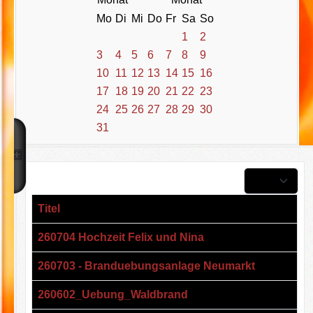
Mo
Di
Mi
Do
Fr
Sa
So
1
2
3
4
5
6
7
8
9
10
11
12
13
14
15
16
17
18
19
20
21
22
23
24
25
26
27
28
29
30
31
Anzeige #
Titel
260704 Hochzeit Felix und Nina
260703 - Branduebungsanlage Neumarkt
260602_Uebung_Waldbrand