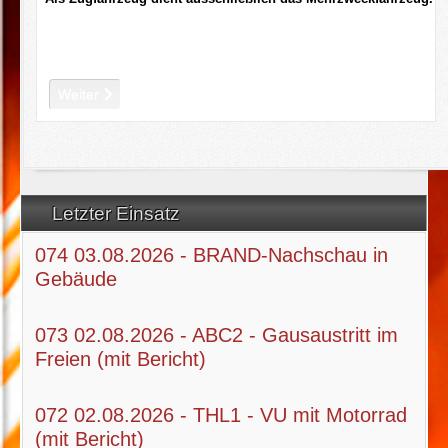
Nächster Beitrag: Pulverlöschanhänger (P250)
Weiter
Letzter Einsatz
074 03.08.2026 - BRAND-Nachschau in
Gebäude
073 02.08.2026 - ABC2 - Gausaustritt im
Freien (mit Bericht)
072 02.08.2026 - THL1 - VU mit Motorrad
(mit Bericht)