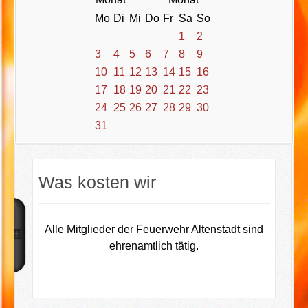
Mo
Di
Mi
Do
Fr
Sa
So
1
2
3
4
5
6
7
8
9
10
11
12
13
14
15
16
17
18
19
20
21
22
23
24
25
26
27
28
29
30
31
Was kosten wir
Alle Mitglieder der Feuerwehr Altenstadt sind
ehrenamtlich tätig.