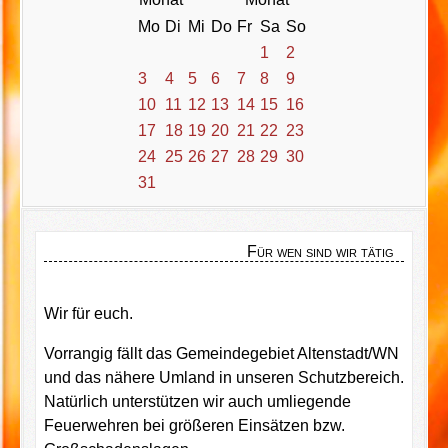
Mo
Di
Mi
Do
Fr
Sa
So
1
2
3
4
5
6
7
8
9
10
11
12
13
14
15
16
17
18
19
20
21
22
23
24
25
26
27
28
29
30
31
Für wen sind wir tätig
Wir für euch.
Vorrangig fällt das Gemeindegebiet Altenstadt/WN
und das nähere Umland in unseren Schutzbereich.
Natürlich unterstützen wir auch umliegende
Feuerwehren bei größeren Einsätzen bzw.