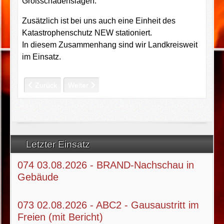
Großschadenslagen.
Zusätzlich ist bei uns auch eine Einheit des
Katastrophenschutz NEW stationiert.
In diesem Zusammenhang sind wir Landkreisweit
im Einsatz.
Vorheriger Beitrag: Was kosten wir
Nächster Beitrag: Wo sind wir tätig
Zurück
Weiter
Letzter Einsatz
074 03.08.2026 - BRAND-Nachschau in
Gebäude
073 02.08.2026 - ABC2 - Gausaustritt im
Freien (mit Bericht)