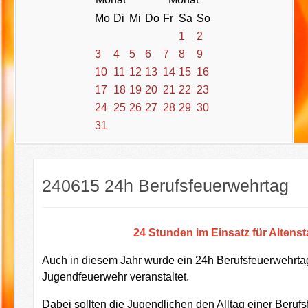
Mo
Di
Mi
Do
Fr
Sa
So
1
2
3
4
5
6
7
8
9
10
11
12
13
14
15
16
17
18
19
20
21
22
23
24
25
26
27
28
29
30
31
240615 24h Berufsfeuerwehrtag
24 Stunden im Einsatz für Altens
Auch in diesem Jahr wurde ein 24h Berufsfeuerwehrtag
Jugendfeuerwehr veranstaltet.
Dabei sollten die Jugendlichen den Alltag einer Beru