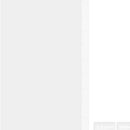
Vorheriger Beitra
Nächs
Zurück
Weite