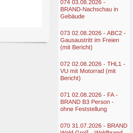
074 03.08.2026 -
BRAND-Nachschau in
Gebäude
 f. GW-L1 + MZF erforderl.)
wöhr-Hütten (Einsatz für GW-L1 und MZF)
073 02.08.2026 - ABC2 -
Gausaustritt im Freien
(mit Bericht)
072 02.08.2026 - THL1 -
VU mit Motorrad (mit
Bericht)
071 02.08.2026 - FA -
BRAND B3 Person -
ohne Feststellung
070 31.07.2026 - BRAND
Wald Groß - Waldbrand