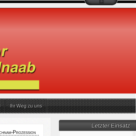
Ihr Weg zu uns
Letzter Einsatz
chnam-Prozession