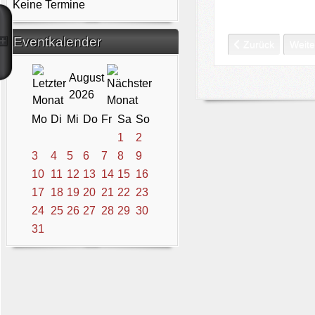
Keine Termine
Eventkalender
Vorheriger Beitra
Nächs
Zurück
Weite
August
2026
Mo
Di
Mi
Do
Fr
Sa
So
1
2
3
4
5
6
7
8
9
10
11
12
13
14
15
16
17
18
19
20
21
22
23
24
25
26
27
28
29
30
31