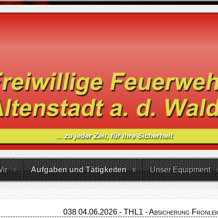
ir
Aufgaben und Tätigkeiten
Unser Equipment
038 04.06.2026 - THL1 - Absicherung Fronlei