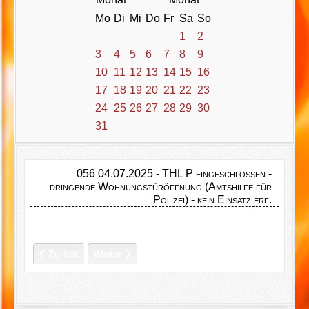
Mo
Di
Mi
Do
Fr
Sa
So
1
2
3
4
5
6
7
8
9
10
11
12
13
14
15
16
17
18
19
20
21
22
23
24
25
26
27
28
29
30
31
056 04.07.2025 - THL P eingeschlossen -
dringende Wohnungstüröffnung (Amtshilfe für
Polizei) - kein Einsatz erf.
Vorheriger Beitrag: 057 07.07.2025 - THL1 - Insekten
Nächster Beitrag: 055 02.07.2025 - THL3 - VU mit
Zurück
Weiter