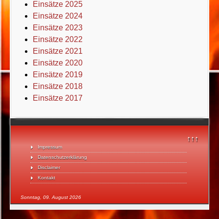
Einsätze 2025
Einsätze 2024
Einsätze 2023
Einsätze 2022
Einsätze 2021
Einsätze 2020
Einsätze 2019
Einsätze 2018
Einsätze 2017
↑↑↑
Impressum
Datenschutzerklärung
Disclaimer
Kontakt
Sonntag, 09. August 2026