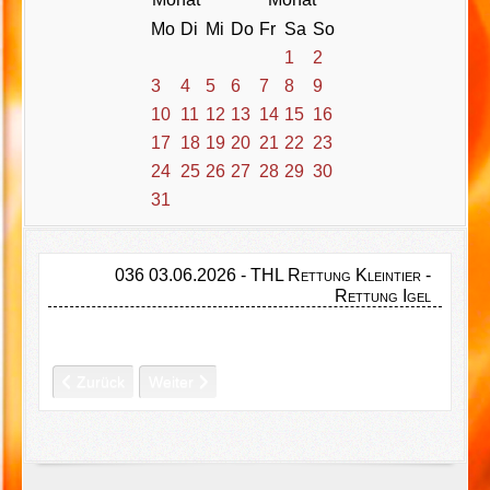
Mo
Di
Mi
Do
Fr
Sa
So
1
2
3
4
5
6
7
8
9
10
11
12
13
14
15
16
17
18
19
20
21
22
23
24
25
26
27
28
29
30
31
036 03.06.2026 - THL Rettung Kleintier -
Rettung Igel
Vorheriger Beitrag: 037 03.06.2026 - BRAND B4 - BRAND Ind
Nächster Beitrag: 035 29.05.2026 - THL Rettung K
Zurück
Weiter