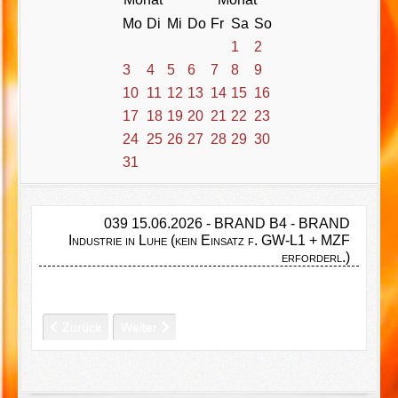
Mo
Di
Mi
Do
Fr
Sa
So
1
2
3
4
5
6
7
8
9
10
11
12
13
14
15
16
17
18
19
20
21
22
23
24
25
26
27
28
29
30
31
039 15.06.2026 - BRAND B4 - BRAND
Industrie in Luhe (kein Einsatz f. GW-L1 + MZF
erforderl.)
Vorheriger Beitrag: 040 18.06.2026 - BRAND Wald GROSS - W
Nächster Beitrag: 038 04.06.2026 - THL1 - Absi
Zurück
Weiter